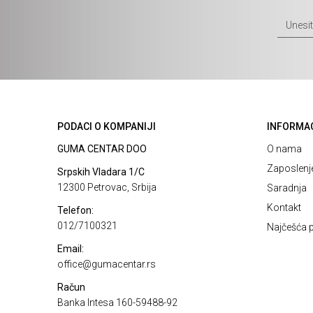
PODACI O KOMPANIJI
INFORMA
GUMA CENTAR DOO
O nama
Zaposlenj
Srpskih Vladara 1/C
12300 Petrovac, Srbija
Saradnja
Kontakt
Telefon:
012/7100321
Najčešća p
Email:
office@gumacentar.rs
Račun
Banka Intesa 160-59488-92