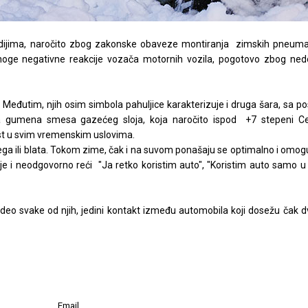
ijima, naročito zbog zakonske obaveze montiranja zimskih pneuma
noge negativne reakcije vozača motornih vozila, pogotovo zbog nedo
eđutim, njih osim simbola pahuljice karakterizuje i druga šara, sa p
a gumena smesa gazećeg sloja, koja naročito ispod +7 stepeni Cel
ost u svim vremenskim uslovima.
ega ili blata. Tokom zime, čak i na suvom ponašaju se optimalno i omo
je i neodgovorno reći "Ja retko koristim auto", "Koristim auto samo u
 deo svake od njih, jedini kontakt između automobila koji dosežu čak 
Email