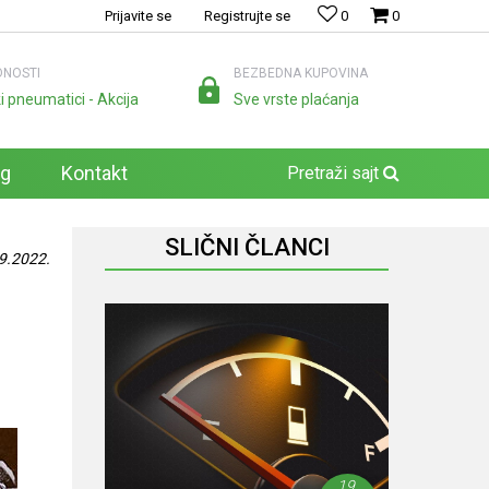
Prijavite se
Registrujte se
0
0
NOSTI
BEZBEDNA KUPOVINA
i pneumatici - Akcija
Sve vrste plaćanja
og
Kontakt
Pretraži sajt
SLIČNI ČLANCI
9.2022.
19.