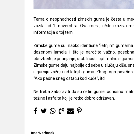
Tema o neophodnosti zimskih guma je česta u med
vozila od 1. novembra. Ova mera, očito izaziva m
informacija o toj temi.
Zimske gume su naoko identične “letnjim” gumama. M
dezenom lamela i, što je naročito važno, posebn
obezbeđuje prianjanje, stabilnost i optimalnu sigurn
Zimske gume daju najbolje od sebe u slučaju kiše, sn
sigurniju vožnju od letnjih guma. Zbog toga površno 
"Ako padne sneg ostaću kod kuće", itd.
Ne treba zaboraviti da su četiri gume, odnosno mali
težine i asfalta koji je retko dobro održavan.
Ime/Nadimak