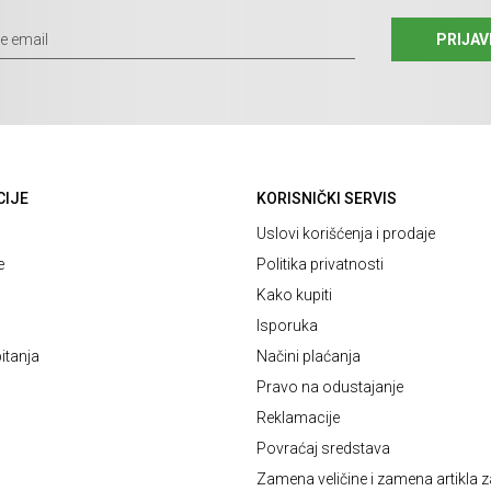
PRIJAV
CIJE
KORISNIČKI SERVIS
Uslovi korišćenja i prodaje
e
Politika privatnosti
Kako kupiti
Isporuka
itanja
Načini plaćanja
Pravo na odustajanje
Reklamacije
Povraćaj sredstava
Zamena veličine i zamena artikla z