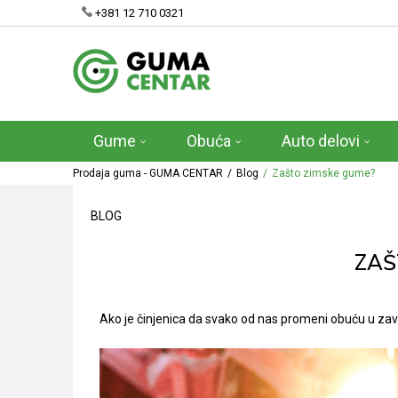
+381 12 710 0321
Gume
Obuća
Auto delovi
Prodaja guma - GUMA CENTAR
Blog
Zašto zimske gume?
BLOG
ZAŠ
Ako je činjenica da svako od nas promeni obuću u zavis