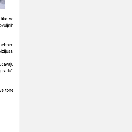
tika na
voljnih
osebnim
zijusa,
gućavaju
 gradu",
dve tone