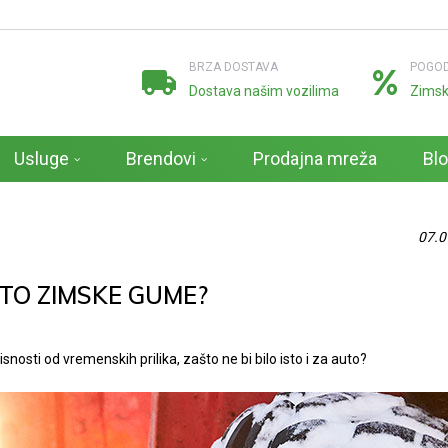
BRZA DOSTAVA
POGOD
Dostava našim vozilima
Zimsk
Usluge
Brendovi
Prodajna mreža
Bl
07.0
TO ZIMSKE GUME?
nosti od vremenskih prilika, zašto ne bi bilo isto i za auto?