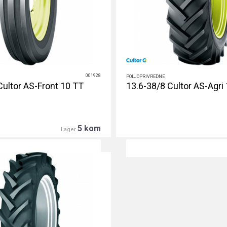
001928
POLJOPRIVREDNE
Cultor AS-Front 10 TT
13.6-38/8 Cultor AS-Agri
5 kom
Lager
DETALJNIJE
DETALJNIJE