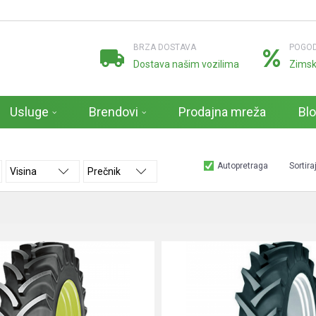
BRZA DOSTAVA
POGOD
Dostava našim vozilima
Zimsk
Usluge
Brendovi
Prodajna mreža
Bl
Autopretraga
Sortira
Visina
Prečnik