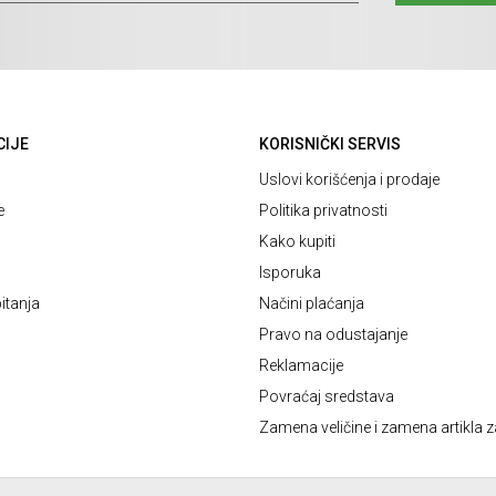
CIJE
KORISNIČKI SERVIS
Uslovi korišćenja i prodaje
e
Politika privatnosti
Kako kupiti
Isporuka
itanja
Načini plaćanja
Pravo na odustajanje
Reklamacije
Povraćaj sredstava
Zamena veličine i zamena artikla z