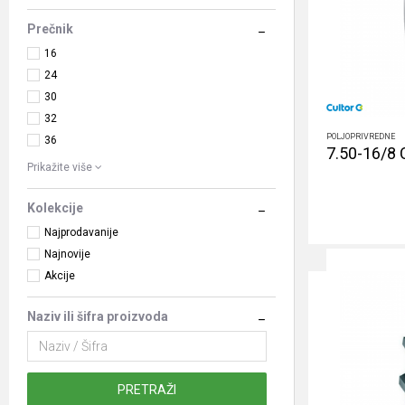
Prečnik
16
24
30
32
POLJOPRIVREDNE
36
7.50-16/8 
Prikažite više
Kolekcije
Najprodavanije
Najnovije
Akcije
Naziv ili šifra proizvoda
PRETRAŽI