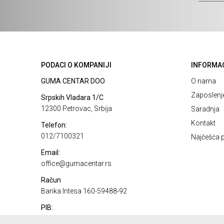
PODACI O KOMPANIJI
INFORMA
GUMA CENTAR DOO
O nama
Zaposlenj
Srpskih Vladara 1/C
12300 Petrovac, Srbija
Saradnja
Kontakt
Telefon:
012/7100321
Najčešća p
Email:
office@gumacentar.rs
Račun
Banka Intesa 160-59488-92
PIB:
101585207