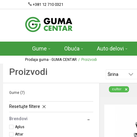
+381 12 710 0321
Gume
Obuća
Auto delovi
Prodaja guma - GUMA CENTAR
Proizvodi
Proizvodi
Širina
cultor
Gume
(7)
Resetujte filtere
Brendovi
Aplus
Attar