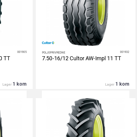
001905
001932
POLJOPRIVREDNE
10 TT
7.50-16/12 Cultor AW-Impl 11 TT
1 kom
1 kom
Lager
Lager
DETALJNIJE