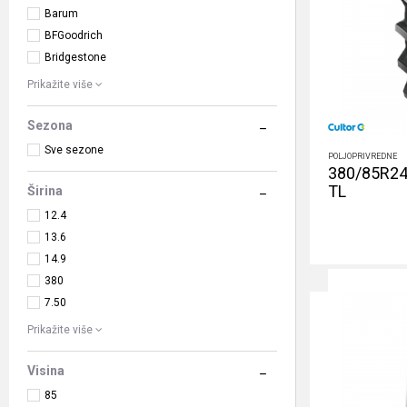
Barum
BFGoodrich
Bridgestone
Prikažite više
Sezona
Sve sezone
POLJOPRIVREDNE
380/85R24 
TL
Širina
12.4
13.6
14.9
380
7.50
Prikažite više
Visina
85