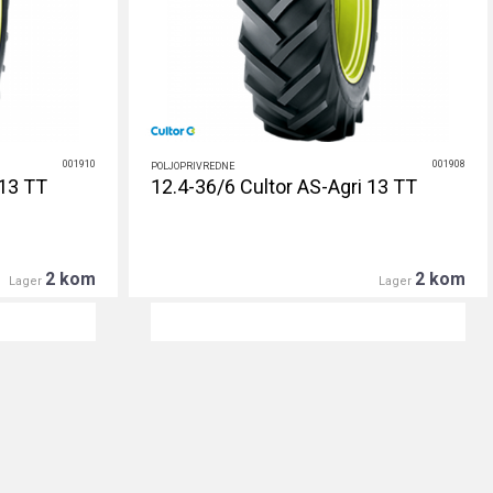
001910
001908
POLJOPRIVREDNE
 13 TT
12.4-36/6 Cultor AS-Agri 13 TT
2 kom
2 kom
Lager
Lager
DETALJNIJE