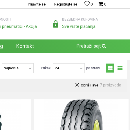
Prijavite se
Registrujte se
0
0
NOSTI
BEZBEDNA KUPOVINA
i pneumatici - Akcija
Sve vrste plaćanja
og
Kontakt
Pretraži sajt
j
Prikaži
po strani
7
proizvoda
Obriši sve