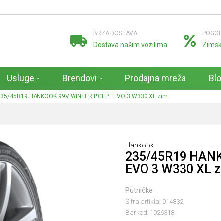
BRZA DOSTAVA
POGOD
Dostava našim vozilima
Zimsk
Usluge
Brendovi
Prodajna mreža
Bl
235/45R19 HANKOOK 99V WINTER I*CEPT EVO 3 W330 XL zim
Hankook
235/45R19 HANK
EVO 3 W330 XL 
Putničke
Šifra artikla:
014832
Barkod:
1026318