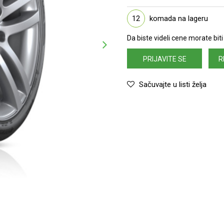
12
komada na lageru
Da biste videli cene morate biti 
PRIJAVITE SE
R
Sačuvajte u listi želja