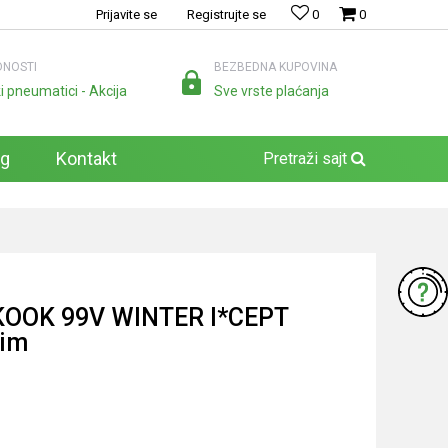
Prijavite se
Registrujte se
0
0
NOSTI
BEZBEDNA KUPOVINA
i pneumatici - Akcija
Sve vrste plaćanja
og
Kontakt
Pretraži sajt
OOK 99V WINTER I*CEPT
zim