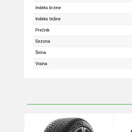
Indeks brzine
Indeks težine
Prečnik
Sezona
Širina
Visina
Ime/Nadimak
Poruka