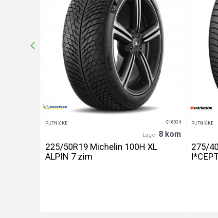
POŠALJI
016439
016834
PUTNIČKE
PUTNIČKE
20+ kom
8 kom
er
Lager
240 let
225/50R19 Michelin 100H XL
275/4
ALPIN 7 zim
I*CEP
DETALJNIJE