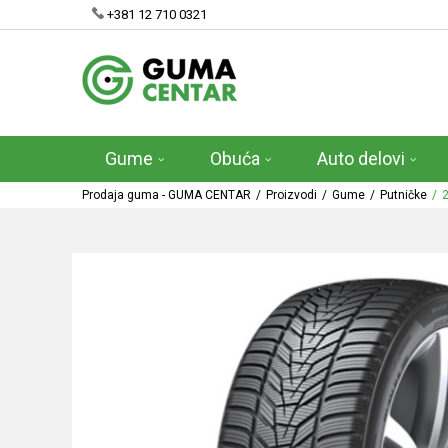
+381 12 710 0321
Gume
Obuća
Auto delovi
Prodaja guma - GUMA CENTAR
Proizvodi
Gume
Putničke