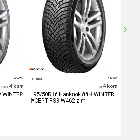
016784
016783
PUTNIČKE
PUTNIČKE
4 kom
4 kom
Lager
Lager
V WINTER
195/50R16 Hankook 88H WINTER
255/4
I*CEPT RS3 W462 zim
let
DETALJNIJE