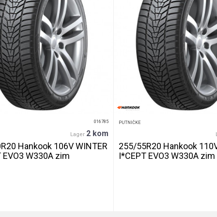
016785
PUTNIČKE
2 kom
Lager
0R20 Hankook 106V WINTER
255/55R20 Hankook 110
T EVO3 W330A zim
I*CEPT EVO3 W330A zim
DETALJNIJE
DETALJNIJE