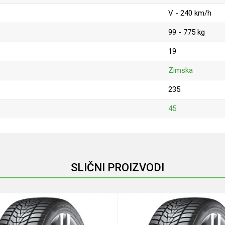
V - 240 km/h
99 - 775 kg
19
Zimska
235
45
Email
SLIČNI PROIZVODI