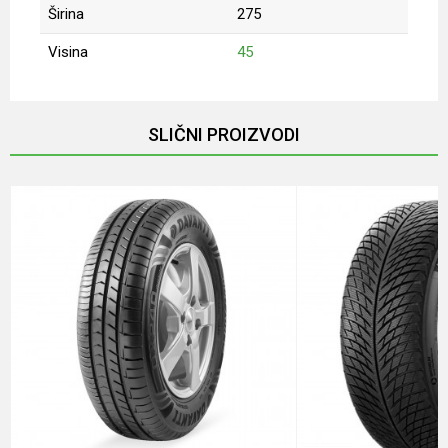
Širina
275
Visina
45
Ime/Nadimak
SLIČNI PROIZVODI
Email
Poruka
POŠALJI