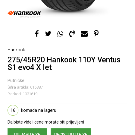
Hankook
275/45R20 Hankook 110Y Ventus
S1 evo4 X let
Putničke
Šifra artikla:
016387
Barkod:
1031619
16
komada na lageru
Da biste videli cene morate biti prijavljeni
PRIJAVITE SE
REGISTRUJTE SE