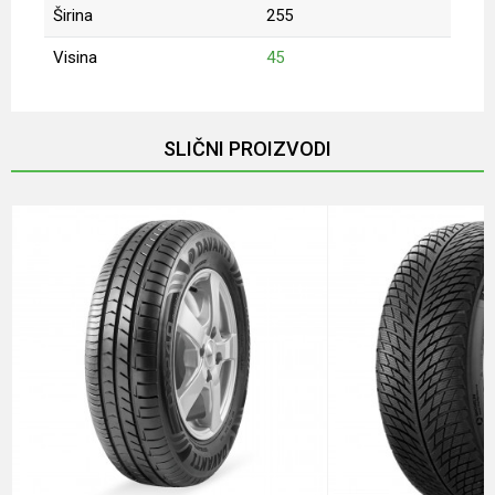
Širina
255
Visina
45
Ime/Nadimak
SLIČNI PROIZVODI
Email
Poruka
POŠALJI