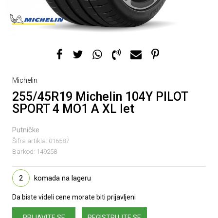
Michelin
255/45R19 Michelin 104Y PILOT
SPORT 4 MO1 A XL let
Putničke
Šifra artikla:
016587
Barkod:
149258
2
komada na lageru
Da biste videli cene morate biti prijavljeni
PRIJAVITE SE
REGISTRUJTE SE