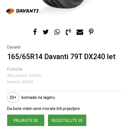
Davanti
165/65R14 Davanti 79T DX240 let
Putničke
Šifra artikla:
016439
Barkod:
505006
20+
komada na lageru
Da biste videli cene morate biti prijavljeni
PRIJAVITE SE
REGISTRUJTE SE