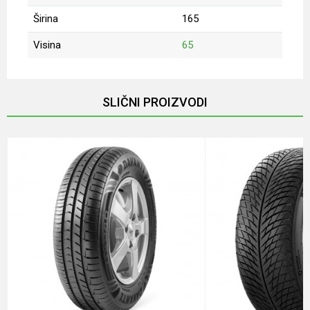
Širina
165
Visina
65
Ime/Nadimak
SLIČNI PROIZVODI
Email
Poruka
POŠALJI