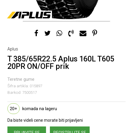
Aplus
T 385/65R22.5 Aplus 160L T605
20PR ON/OFF prik
Teretne gume
Šifra artikla:
015897
Barkod:
7500517
20+
komada na lageru
Da biste videli cene morate biti prijavljeni
PRIJAVITE SE
REGISTRUJTE SE