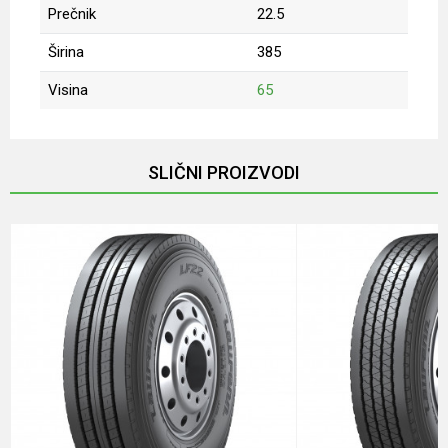
Prečnik
22.5
Širina
385
Visina
65
Ime/Nadimak
SLIČNI PROIZVODI
Email
Poruka
POŠALJI