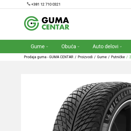
+381 12 710 0321
Gume
Obuća
Auto delovi
Prodaja guma - GUMA CENTAR
Proizvodi
Gume
Putničke
2