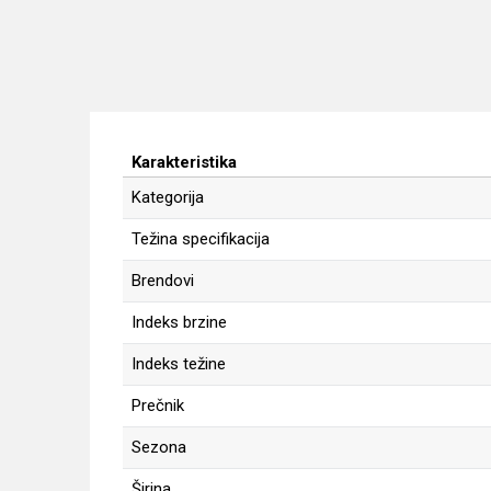
Karakteristika
Kategorija
Težina specifikacija
Brendovi
Indeks brzine
Indeks težine
Prečnik
Sezona
Širina