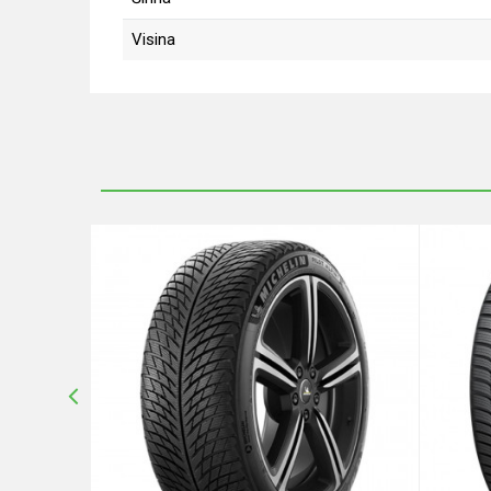
Visina
Ime/Nadimak
Poruka
POŠALJI