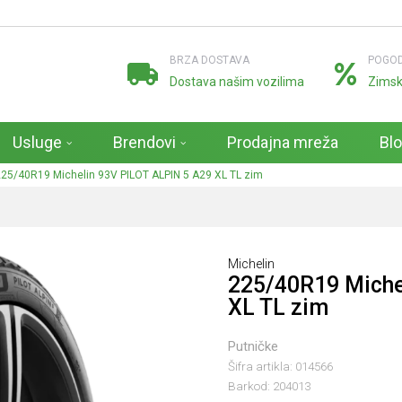
BRZA DOSTAVA
POGOD
Dostava našim vozilima
Zimsk
Usluge
Brendovi
Prodajna mreža
Bl
25/40R19 Michelin 93V PILOT ALPIN 5 A29 XL TL zim
Michelin
225/40R19 Miche
XL TL zim
Putničke
Šifra artikla:
014566
Barkod:
204013