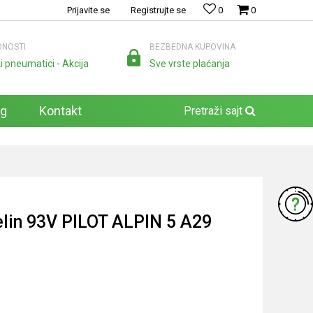
Prijavite se
Registrujte se
0
0
NOSTI
BEZBEDNA KUPOVINA
i pneumatici - Akcija
Sve vrste plaćanja
og
Kontakt
Pretraži sajt
lin 93V PILOT ALPIN 5 A29