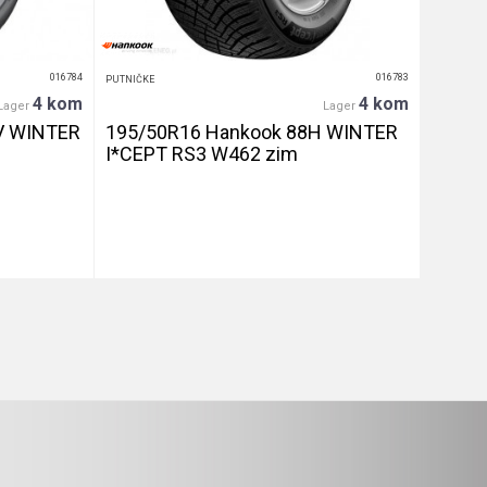
016784
016783
PUTNIČKE
PUTNIČKE
4 kom
4 kom
Lager
Lager
V WINTER
195/50R16 Hankook 88H WINTER
255/4
I*CEPT RS3 W462 zim
let
DETALJNIJE