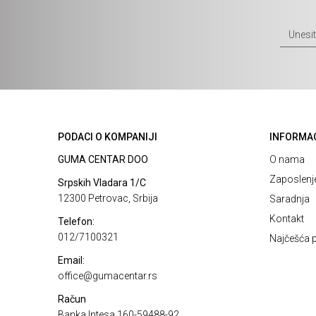
PODACI O KOMPANIJI
INFORMA
GUMA CENTAR DOO
O nama
Zaposlenj
Srpskih Vladara 1/C
12300 Petrovac, Srbija
Saradnja
Kontakt
Telefon:
012/7100321
Najčešća p
Email:
office@gumacentar.rs
Račun
Banka Intesa 160-59488-92