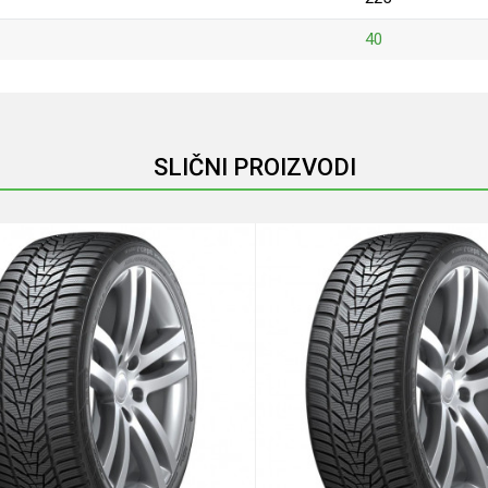
40
Email
SLIČNI PROIZVODI