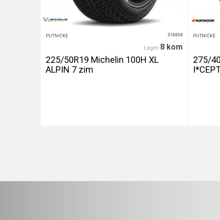
016439
016834
PUTNIČKE
PUTNIČKE
20+ kom
8 kom
er
Lager
240 let
225/50R19 Michelin 100H XL
275/4
ALPIN 7 zim
I*CEP
DETALJNIJE