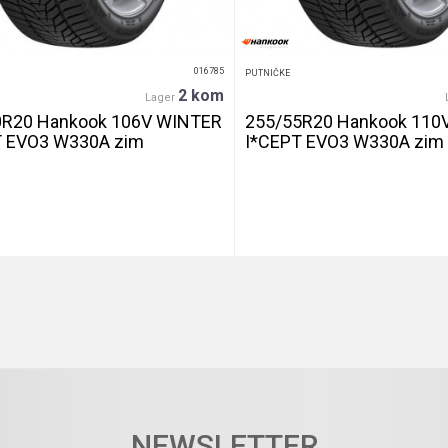
016785
PUTNIČKE
2 kom
Lager
0R20 Hankook 106V WINTER
255/55R20 Hankook 110
T EVO3 W330A zim
I*CEPT EVO3 W330A zim
DETALJNIJE
DETALJNIJE
NEWSLETTER