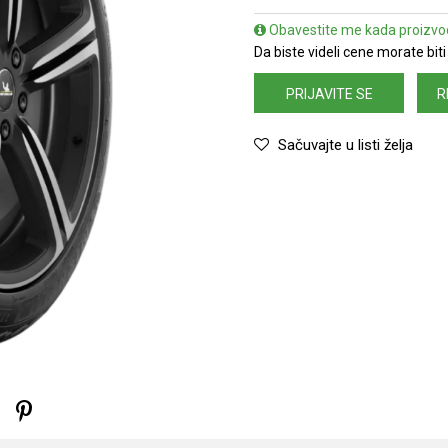
Obavestite me kada proizvo
Da biste videli cene morate biti 
PRIJAVITE SE
R
Sačuvajte u listi želja